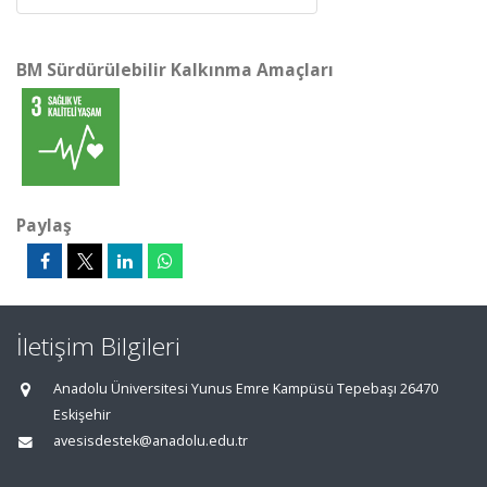
BM Sürdürülebilir Kalkınma Amaçları
Paylaş
İletişim Bilgileri
Anadolu Üniversitesi Yunus Emre Kampüsü Tepebaşı 26470
Eskişehir
avesisdestek@anadolu.edu.tr