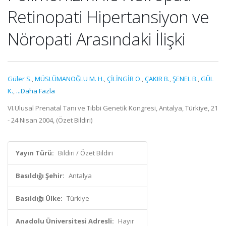
Retinopati Hipertansiyon ve
Nöropati Arasındaki İlişki
Güler S.
,
MÜSLÜMANOĞLU M. H.
,
ÇİLİNGİR O.
,
ÇAKIR B.
,
ŞENEL B.
,
GÜL
K.
,
...Daha Fazla
VI.Ulusal Prenatal Tanı ve Tıbbi Genetik Kongresi, Antalya, Türkiye, 21
- 24 Nisan 2004, (Özet Bildiri)
Yayın Türü:
Bildiri / Özet Bildiri
Basıldığı Şehir:
Antalya
Basıldığı Ülke:
Türkiye
Anadolu Üniversitesi Adresli:
Hayır