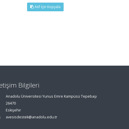
Atıf İçin Kopyala
letişim Bilgileri
Anadolu Üniversitesi Yunus Emre Kampüsü Tepebaşı
26470
Eskişehir
avesisdestek@anadolu.edu.tr