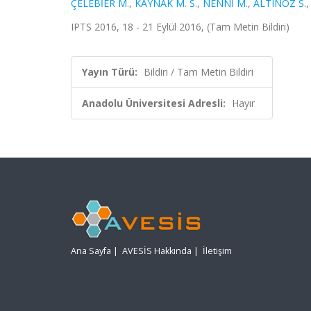
ÇELEBİER M.
,
KAYNAK M. S.
,
NENNİ M.
,
ALTINÖZ S.
IPTS 2016, 18 - 21 Eylül 2016, (Tam Metin Bildiri)
Yayın Türü:
Bildiri / Tam Metin Bildiri
Anadolu Üniversitesi Adresli:
Hayır
Ana Sayfa
|
AVESİS Hakkında
|
İletişim