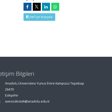
Atıf İçin Kopyala
letişim Bilgileri
Anadolu Üniversitesi Yunus Emre Kampüsü Tepebaşı
26470
Eskişehir
avesisdestek@anadolu.edu.tr