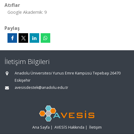
Atıflar
Google Akademik: 9
Paylaş
İletişim Bilgileri
Anadolu Üniversitesi Yunus Emre Kampüsü Tepebaşı 26470
Eskişehir
avesisdestek@anadolu.edu.tr
Ana Sayfa
|
AVESİS Hakkında
|
İletişim