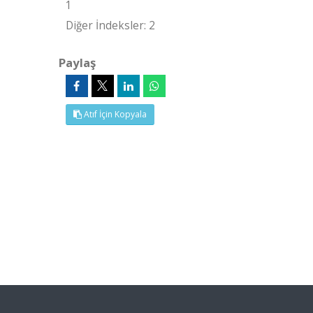
1
Diğer İndeksler: 2
Paylaş
Atıf İçin Kopyala