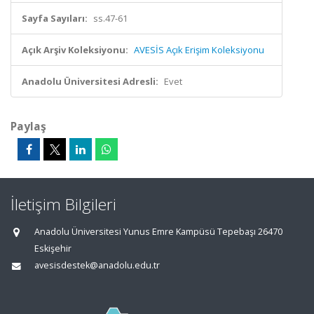
Sayfa Sayıları:
ss.47-61
Açık Arşiv Koleksiyonu:
AVESİS Açık Erişim Koleksiyonu
Anadolu Üniversitesi Adresli:
Evet
Paylaş
İletişim Bilgileri
Anadolu Üniversitesi Yunus Emre Kampüsü Tepebaşı 26470
Eskişehir
avesisdestek@anadolu.edu.tr