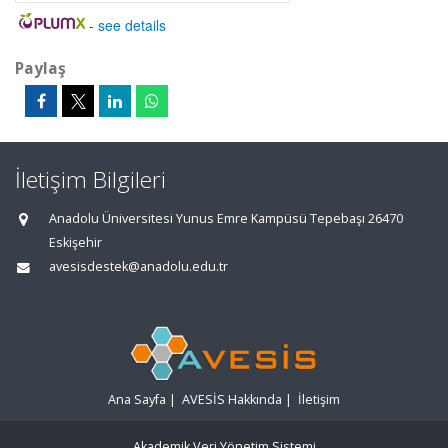
-
see details
Paylaş
İletişim Bilgileri
Anadolu Üniversitesi Yunus Emre Kampüsü Tepebaşı 26470
Eskişehir
avesisdestek@anadolu.edu.tr
Ana Sayfa
|
AVESİS Hakkında
|
İletişim
Akademik Veri Yönetim Sistemi