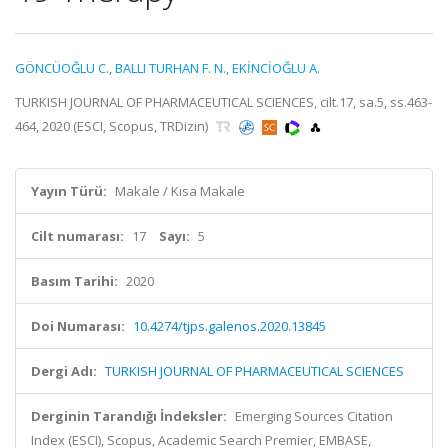
GÖNCÜOĞLU C.
,
BALLI TURHAN F. N.
,
EKİNCİOĞLU A.
TURKISH JOURNAL OF PHARMACEUTICAL SCIENCES, cilt.17, sa.5, ss.463-
464, 2020 (ESCI, Scopus, TRDizin)
Yayın Türü:
Makale / Kısa Makale
Cilt numarası:
17
Sayı:
5
Basım Tarihi:
2020
Doi Numarası:
10.4274/tjps.galenos.2020.13845
Dergi Adı:
TURKISH JOURNAL OF PHARMACEUTICAL SCIENCES
Derginin Tarandığı İndeksler:
Emerging Sources Citation
Index (ESCI), Scopus, Academic Search Premier, EMBASE,