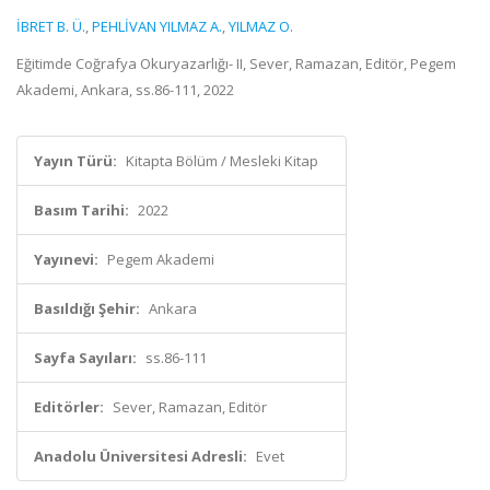
İBRET B. Ü.
,
PEHLİVAN YILMAZ A.
,
YILMAZ O.
Eğitimde Coğrafya Okuryazarlığı- II, Sever, Ramazan, Editör, Pegem
Akademi, Ankara, ss.86-111, 2022
Yayın Türü:
Kitapta Bölüm / Mesleki Kitap
Basım Tarihi:
2022
Yayınevi:
Pegem Akademi
Basıldığı Şehir:
Ankara
Sayfa Sayıları:
ss.86-111
Editörler:
Sever, Ramazan, Editör
Anadolu Üniversitesi Adresli:
Evet