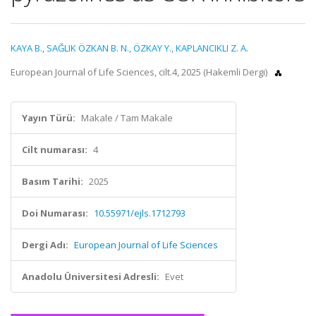
KAYA B.
,
SAĞLIK ÖZKAN B. N.
,
ÖZKAY Y.
,
KAPLANCIKLI Z. A.
European Journal of Life Sciences, cilt.4, 2025 (Hakemli Dergi)
Yayın Türü:
Makale / Tam Makale
Cilt numarası:
4
Basım Tarihi:
2025
Doi Numarası:
10.55971/ejls.1712793
Dergi Adı:
European Journal of Life Sciences
Anadolu Üniversitesi Adresli:
Evet