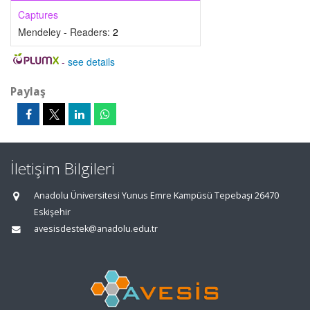
Captures
Mendeley - Readers:
2
-
see details
Paylaş
İletişim Bilgileri
Anadolu Üniversitesi Yunus Emre Kampüsü Tepebaşı 26470
Eskişehir
avesisdestek@anadolu.edu.tr