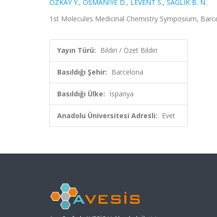
ÖZKAY Y.
,
OSMANİYE D.
,
LEVENT S.
,
SAĞLIK B. N.
1st Molecules Medicinal Chemistry Symposium, Barcelo
Yayın Türü:
Bildiri / Özet Bildiri
Basıldığı Şehir:
Barcelona
Basıldığı Ülke:
İspanya
Anadolu Üniversitesi Adresli:
Evet