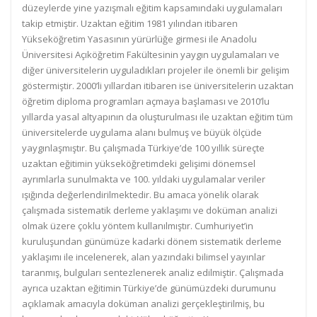
düzeylerde yine yazışmalı eğitim kapsamındaki uygulamaları
takip etmiştir. Uzaktan eğitim 1981 yılından itibaren
Yükseköğretim Yasasının yürürlüğe girmesi ile Anadolu
Üniversitesi Açıköğretim Fakültesinin yaygın uygulamaları ve
diğer üniversitelerin uyguladıkları projeler ile önemli bir gelişim
göstermiştir. 2000’li yıllardan itibaren ise üniversitelerin uzaktan
öğretim diploma programları açmaya başlaması ve 2010’lu
yıllarda yasal altyapının da oluşturulması ile uzaktan eğitim tüm
üniversitelerde uygulama alanı bulmuş ve büyük ölçüde
yaygınlaşmıştır. Bu çalışmada Türkiye’de 100 yıllık süreçte
uzaktan eğitimin yükseköğretimdeki gelişimi dönemsel
ayrımlarla sunulmakta ve 100. yıldaki uygulamalar veriler
ışığında değerlendirilmektedir. Bu amaca yönelik olarak
çalışmada sistematik derleme yaklaşımı ve doküman analizi
olmak üzere çoklu yöntem kullanılmıştır. Cumhuriyet’in
kuruluşundan günümüze kadarki dönem sistematik derleme
yaklaşımı ile incelenerek, alan yazındaki bilimsel yayınlar
taranmış, bulguları sentezlenerek analiz edilmiştir. Çalışmada
ayrıca uzaktan eğitimin Türkiye’de günümüzdeki durumunu
açıklamak amacıyla doküman analizi gerçekleştirilmiş, bu