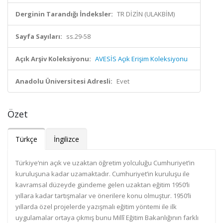
Derginin Tarandığı İndeksler:
TR DİZİN (ULAKBİM)
Sayfa Sayıları:
ss.29-58
Açık Arşiv Koleksiyonu:
AVESİS Açık Erişim Koleksiyonu
Anadolu Üniversitesi Adresli:
Evet
Özet
Türkçe
İngilizce
Türkiye’nin açık ve uzaktan öğretim yolculuğu Cumhuriyet’in
kuruluşuna kadar uzamaktadır. Cumhuriyet’in kuruluşu ile
kavramsal düzeyde gündeme gelen uzaktan eğitim 1950’li
yıllara kadar tartışmalar ve önerilere konu olmuştur. 1950’li
yıllarda özel projelerde yazışmalı eğitim yöntemi ile ilk
uygulamalar ortaya çıkmış bunu Millî Eğitim Bakanlığının farklı