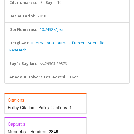
Cilt numarası:
9
Sayı:
10
Basım Tarihi:
2018
Doi Numarası:
10.24327/ijrsr
Dergi Adı:
International Journal of Recent Scientific
Research
Sayfa Sayıları:
ss.29365-29373
Anadolu Üniversitesi Adresli:
Evet
Citations
Policy Citation - Policy Citations:
1
Captures
Mendeley - Readers:
2849