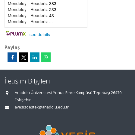
Mendeley - Readers:
383
Mendeley - Readers:
233
Mendeley - Readers:
43
Mendeley - Readers:
...
-
see details
Paylaş
İletişim Bilgileri
Anadolu Üniversitesi Yunus Emre Kampüsü Tepebaşı 26470
Eskişehir
avesisdestek@anadolu.edu.tr