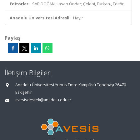
Editörler:
SARIDOĞAN,Hasan Önder; Çelebi, Furkan., Editör
Anadolu Üniversitesi Adresli:
Hayır
Paylaş
İletişim Bilgileri
Anadolu Üniversitesi Yunus Emre Kampüsü Tepebaşı 26470
Eskişehir
avesisdestek@anadolu.edu.tr