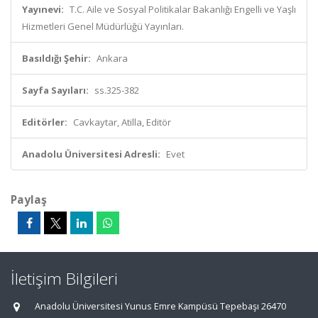
Yayınevi:
T.C. Aile ve Sosyal Politikalar Bakanlığı Engelli ve Yaşlı
Hizmetleri Genel Müdürlüğü Yayınları.
Basıldığı Şehir:
Ankara
Sayfa Sayıları:
ss.325-382
Editörler:
Cavkaytar, Atilla, Editör
Anadolu Üniversitesi Adresli:
Evet
Paylaş
İletişim Bilgileri
Anadolu Üniversitesi Yunus Emre Kampüsü Tepebaşı 26470