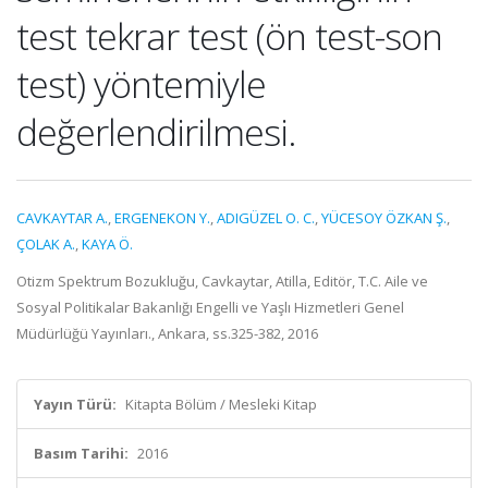
test tekrar test (ön test-son
test) yöntemiyle
değerlendirilmesi.
CAVKAYTAR A.
,
ERGENEKON Y.
,
ADIGÜZEL O. C.
,
YÜCESOY ÖZKAN Ş.
,
ÇOLAK A.
,
KAYA Ö.
Otizm Spektrum Bozukluğu, Cavkaytar, Atilla, Editör, T.C. Aile ve
Sosyal Politikalar Bakanlığı Engelli ve Yaşlı Hizmetleri Genel
Müdürlüğü Yayınları., Ankara, ss.325-382, 2016
Yayın Türü:
Kitapta Bölüm / Mesleki Kitap
Basım Tarihi:
2016