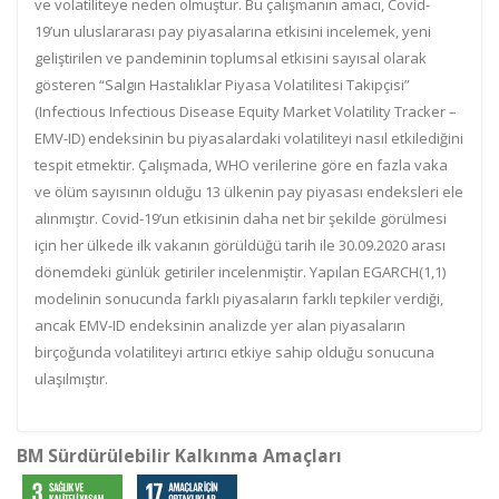
ve volatiliteye neden olmuştur. Bu çalışmanın amacı, Covid-
19’un uluslararası pay piyasalarına etkisini incelemek, yeni
geliştirilen ve pandeminin toplumsal etkisini sayısal olarak
gösteren “Salgın Hastalıklar Piyasa Volatilitesi Takipçisi”
(Infectious Infectious Disease Equity Market Volatility Tracker –
EMV-ID) endeksinin bu piyasalardaki volatiliteyi nasıl etkilediğini
tespit etmektir. Çalışmada, WHO verilerine göre en fazla vaka
ve ölüm sayısının olduğu 13 ülkenin pay piyasası endeksleri ele
alınmıştır. Covid-19’un etkisinin daha net bir şekilde görülmesi
için her ülkede ilk vakanın görüldüğü tarih ile 30.09.2020 arası
dönemdeki günlük getiriler incelenmiştir. Yapılan EGARCH(1,1)
modelinin sonucunda farklı piyasaların farklı tepkiler verdiği,
ancak EMV-ID endeksinin analizde yer alan piyasaların
birçoğunda volatiliteyi artırıcı etkiye sahip olduğu sonucuna
ulaşılmıştır.
BM Sürdürülebilir Kalkınma Amaçları