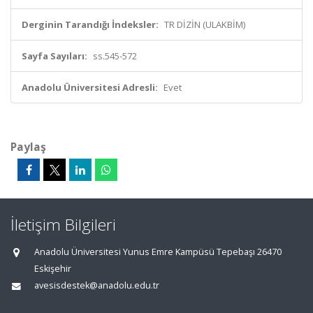
Derginin Tarandığı İndeksler:
TR DİZİN (ULAKBİM)
Sayfa Sayıları:
ss.545-572
Anadolu Üniversitesi Adresli:
Evet
Paylaş
İletişim Bilgileri
Anadolu Üniversitesi Yunus Emre Kampüsü Tepebaşı 26470
Eskişehir
avesisdestek@anadolu.edu.tr