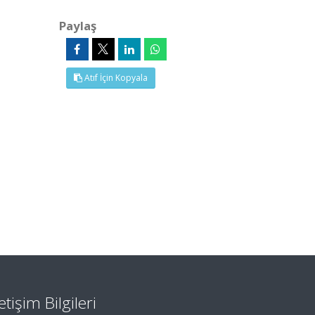
Paylaş
Atıf İçin Kopyala
letişim Bilgileri