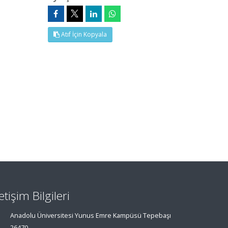
Atıf İçin Kopyala
letişim Bilgileri
Anadolu Üniversitesi Yunus Emre Kampüsü Tepebaşı
26470