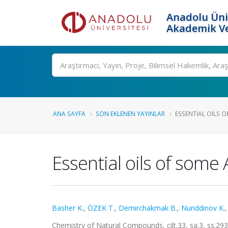
Anadolu Üni
Akademik Ve
Ara
ANA SAYFA
SON EKLENEN YAYINLAR
ESSENTIAL OILS OF
Essential oils of some
Basher K.
,
ÖZEK T.
,
Demirchakmak B.
,
Nuriddinov K.
Chemistry of Natural Compounds, cilt.33, sa.3, ss.29