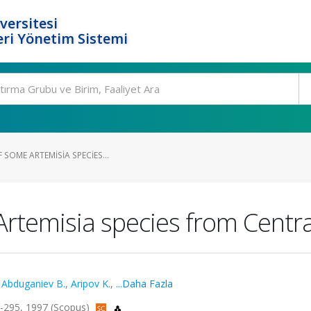
versitesi
ri Yönetim Sistemi
 SOME ARTEMISIA SPECIES...
 Artemisia species from Centra
,
Abduganiev B.
,
Aripov K.
,
...Daha Fazla
3-295, 1997 (Scopus)