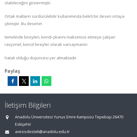
olabileceğini göstermiştir.
Ortak malların sürdürülebilir kullanımında belirli bir desen ortaya
çıkmıştır. Bu desenin
temelinde bireyleri, kendi çıkarını maksimize etmeye çalışan
rasyonel, bencil bireyler olarak varsaymanın
hatalı olduğu düşüncesi yer almaktadır.
Paylaş
İletişim Bilgileri
Anadolu Üniversitesi Yunus Emre Kampüsü Tepebaşı 26470
Eskişehir
avesisdestek@anadolu.edu.tr