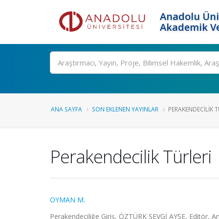
Anadolu Üni
Akademik Ve
Ara
ANA SAYFA
SON EKLENEN YAYINLAR
PERAKENDECILIK T
Perakendecilik Türleri
OYMAN M.
Perakendeciliğe Giriş, ÖZTÜRK SEVGİ AYŞE, Editör, An