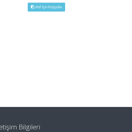
Atıf İçin Kopyala
letişim Bilgileri