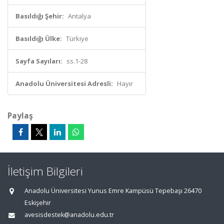
Basıldığı Şehir:
Antalya
Basıldığı Ülke:
Türkiye
Sayfa Sayıları:
ss.1-28
Anadolu Üniversitesi Adresli:
Hayır
Paylaş
İletişim Bilgileri
Anadolu Üniversitesi Yunus Emre Kampüsü Tepebaşı 26470
Eskişehir
avesisdestek@anadolu.edu.tr