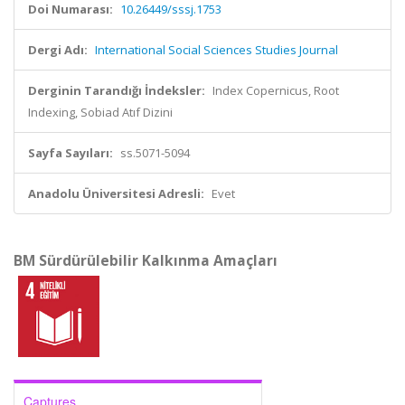
Doi Numarası:
10.26449/sssj.1753
Dergi Adı:
International Social Sciences Studies Journal
Derginin Tarandığı İndeksler:
Index Copernicus, Root
Indexing, Sobiad Atıf Dizini
Sayfa Sayıları:
ss.5071-5094
Anadolu Üniversitesi Adresli:
Evet
BM Sürdürülebilir Kalkınma Amaçları
Captures