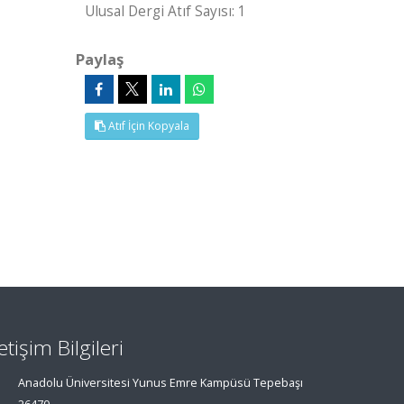
Ulusal Dergi Atıf Sayısı: 1
Paylaş
Atıf İçin Kopyala
letişim Bilgileri
Anadolu Üniversitesi Yunus Emre Kampüsü Tepebaşı