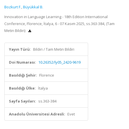
Bozkurt F.
,
Büyükkal B.
Innovation in Language Learning - 18th Edition International
Conference, Florence, İtalya, 6 - 07 Kasım 2025, ss.363-384, (Tam
Metin Bildiri)
Yayın Türü:
Bildiri / Tam Metin Bildiri
Doi Numarası:
10.26352/ly05_2420-9619
Basıldığı Şehir:
Florence
Basıldığı Ülke:
İtalya
Sayfa Sayıları:
ss.363-384
Anadolu Üniversitesi Adresli:
Evet