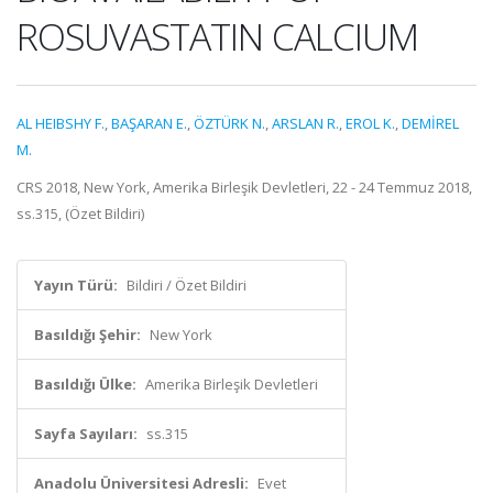
ROSUVASTATIN CALCIUM
AL HEIBSHY F.
,
BAŞARAN E.
,
ÖZTÜRK N.
,
ARSLAN R.
,
EROL K.
,
DEMİREL
M.
CRS 2018, New York, Amerika Birleşik Devletleri, 22 - 24 Temmuz 2018,
ss.315, (Özet Bildiri)
Yayın Türü:
Bildiri / Özet Bildiri
Basıldığı Şehir:
New York
Basıldığı Ülke:
Amerika Birleşik Devletleri
Sayfa Sayıları:
ss.315
Anadolu Üniversitesi Adresli:
Evet