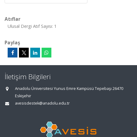
Atıflar
Ulusal Dergi Atıf Sayısı: 1
Paylaş
İletişim Bilgileri
Anadolu Üniversitesi Yunus Emre Kampüsü Tepebaşı 26470
Eskişehir
avesisdestek@anadolu.edu.tr