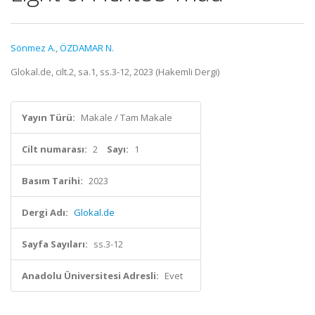
Sönmez A.
,
ÖZDAMAR N.
Glokal.de, cilt.2, sa.1, ss.3-12, 2023 (Hakemli Dergi)
Yayın Türü:
Makale / Tam Makale
Cilt numarası:
2
Sayı:
1
Basım Tarihi:
2023
Dergi Adı:
Glokal.de
Sayfa Sayıları:
ss.3-12
Anadolu Üniversitesi Adresli:
Evet