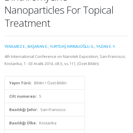
Nanoparticles For Topical
Treatment
YENİLMEZ E.
,
BAŞARAN E.
,
YURTDAŞ KIRIMLIOĞLU G.
,
YAZAN E. Y.
4th International Conference on Nanotek Exposition, San-Francisco,
Kostarika, 1 - 03 Aralık 2014, cilt.5, ss.111, (Özet Bildiri)
Yayın Türü:
Bildiri / Özet Bildiri
Cilt numarası:
5
Basıldığı Şehir:
San-Francisco
Basıldığı Ülke:
Kostarika