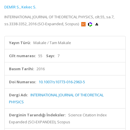
DEMİR S.
,
Kekec S.
INTERNATIONAL JOURNAL OF THEORETICAL PHYSICS, cilt.55, sa.7,
ss.3338-3352, 2016 (SCI-Expanded, Scopus)
Yayın Türü:
Makale / Tam Makale
Cilt numarası:
55
Sayı:
7
Basım Tarihi:
2016
Doi Numarası:
10.1007/s10773-016-2963-5
Dergi Adı:
INTERNATIONAL JOURNAL OF THEORETICAL
PHYSICS
Derginin Tarandığı İndeksler:
Science Citation Index
Expanded (SCI-EXPANDED), Scopus