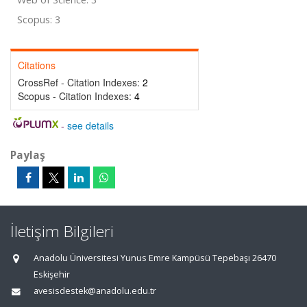
Scopus: 3
Citations
CrossRef - Citation Indexes:
2
Scopus - Citation Indexes:
4
-
see details
Paylaş
İletişim Bilgileri
Anadolu Üniversitesi Yunus Emre Kampüsü Tepebaşı 26470
Eskişehir
avesisdestek@anadolu.edu.tr