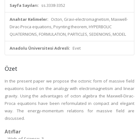
Sayfa Sayıları:
ss.3338-3352
Anahtar Kelimeler:
Octon, Gravi-electromagnetism, Maxwell-
Dirac-Proca equations, Poynting theorem, HYPERBOLIC
QUATERNIONS, FORMULATION, PARTICLES, SEDENIONS, MODEL
Anadolu Üniversitesi Adresli:
Evet
Özet
In the present paper we propose the octonic form of massive field
equations based on the analogy with electromagnetism and linear
gravity. Using the advantages of octon algebra the Maxwell-Dirac-
Proca equations have been reformulated in compact and elegant
way. The energy-momentum relations for massive field are
discussed.
Atıflar
Web of Science: 3