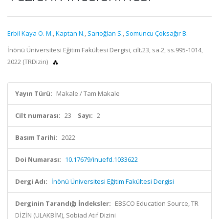
Erbil Kaya Ö. M.
,
Kaptan N.
,
Sarıoğlan S.
,
Somuncu Çoksağır B.
İnönü Üniversitesi Eğitim Fakültesi Dergisi, cilt.23, sa.2, ss.995-1014,
2022 (TRDizin)
Yayın Türü:
Makale / Tam Makale
Cilt numarası:
23
Sayı:
2
Basım Tarihi:
2022
Doi Numarası:
10.17679/inuefd.1033622
Dergi Adı:
İnönü Üniversitesi Eğitim Fakültesi Dergisi
Derginin Tarandığı İndeksler:
EBSCO Education Source, TR
DİZİN (ULAKBİM), Sobiad Atıf Dizini