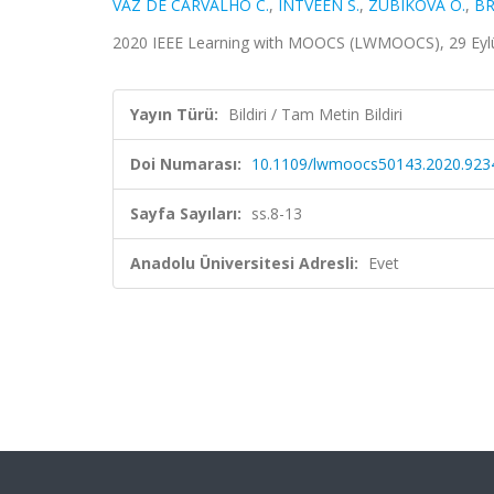
VAZ DE CARVALHO C.
,
INTVEEN S.
,
ZUBIKOVA O.
,
BR
2020 IEEE Learning with MOOCS (LWMOOCS), 29 Eylül 
Yayın Türü:
Bildiri / Tam Metin Bildiri
Doi Numarası:
10.1109/lwmoocs50143.2020.923
Sayfa Sayıları:
ss.8-13
Anadolu Üniversitesi Adresli:
Evet