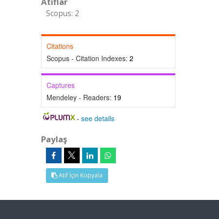
Atıflar
Scopus: 2
Citations
Scopus - Citation Indexes:
2
Captures
Mendeley - Readers:
19
-
see details
Paylaş
Atıf İçin Kopyala