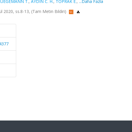
UEGEMANN T.
,
AYDIN C. H.
,
TOPRAK E.
,
...Daha Fazla
2020, ss.8-13, (Tam Metin Bildiri)
4377