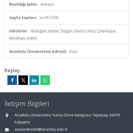
Basıldığı Şehir:
Ankara
Sayfa Sayıları:
ss.357-379
Editörler:
Akdoğan, Nalan; Doğan, Deniz Umut; Çetinkaya,
Neslihan, Editör
Anadolu Üniversitesi Adresli:
Evet
Paylaş
İletişim Bilgileri
Anadolu Üniversitesi Yunus Emre Kampüsü Tepebaşı 26470
Eskişehir
avesisdestek@anadolu.edu.tr