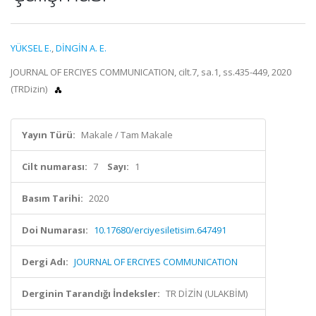
YÜKSEL E.
,
DİNGİN A. E.
JOURNAL OF ERCIYES COMMUNICATION, cilt.7, sa.1, ss.435-449, 2020
(TRDizin)
Yayın Türü:
Makale / Tam Makale
Cilt numarası:
7
Sayı:
1
Basım Tarihi:
2020
Doi Numarası:
10.17680/erciyesiletisim.647491
Dergi Adı:
JOURNAL OF ERCIYES COMMUNICATION
Derginin Tarandığı İndeksler:
TR DİZİN (ULAKBİM)