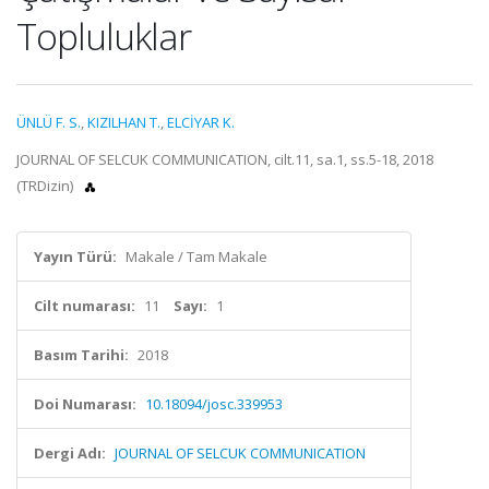
Topluluklar
ÜNLÜ F. S.
,
KIZILHAN T.
,
ELCİYAR K.
JOURNAL OF SELCUK COMMUNICATION, cilt.11, sa.1, ss.5-18, 2018
(TRDizin)
Yayın Türü:
Makale / Tam Makale
Cilt numarası:
11
Sayı:
1
Basım Tarihi:
2018
Doi Numarası:
10.18094/josc.339953
Dergi Adı:
JOURNAL OF SELCUK COMMUNICATION