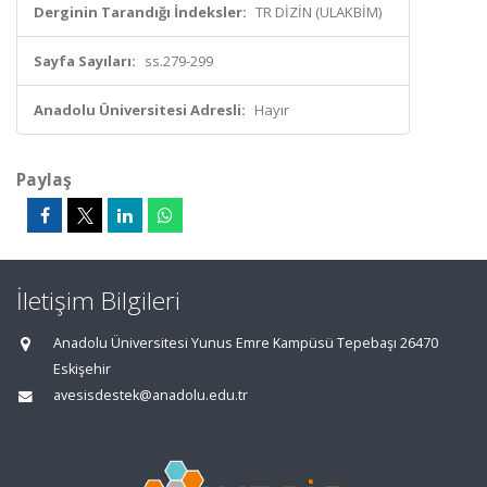
Derginin Tarandığı İndeksler:
TR DİZİN (ULAKBİM)
Sayfa Sayıları:
ss.279-299
Anadolu Üniversitesi Adresli:
Hayır
Paylaş
İletişim Bilgileri
Anadolu Üniversitesi Yunus Emre Kampüsü Tepebaşı 26470
Eskişehir
avesisdestek@anadolu.edu.tr