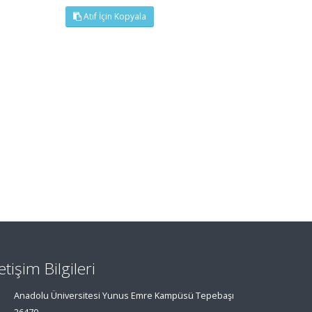
Atıf İçin Kopyala
letişim Bilgileri
Anadolu Üniversitesi Yunus Emre Kampüsü Tepebaşı