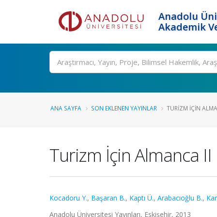
Anadolu Üni
Akademik Ve
Ara
ANA SAYFA
SON EKLENEN YAYINLAR
TURIZM İÇIN ALMA
Turizm İçin Almanca II
Kocadoru Y.
,
Başaran B.
,
Kaptı Ü.
,
Arabacıoğlu B.
,
Kar
Anadolu Üniversitesi Yayınları, Eskişehir, 2013