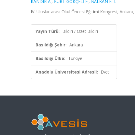
KANDIR A.
,
KURT GÖKÇELİ F.
,
BALKAN E. İ.
IV. Uluslar arası Okul Öncesi Eğitimi Kongresi, Ankara, 
Yayın Türü:
Bildiri / Özet Bildiri
Basıldığı Şehir:
Ankara
Basıldığı Ülke:
Türkiye
Anadolu Üniversitesi Adresli:
Evet