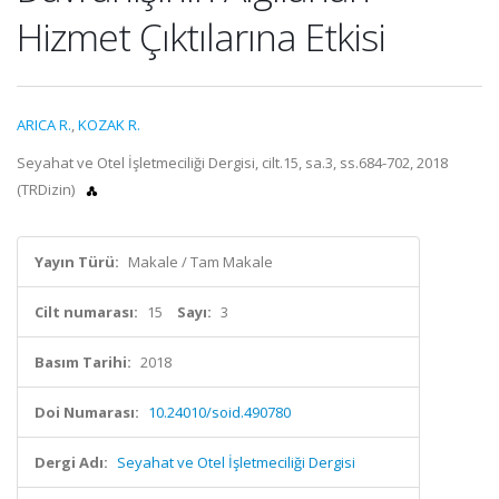
Hizmet Çıktılarına Etkisi
ARICA R.
,
KOZAK R.
Seyahat ve Otel İşletmeciliği Dergisi, cilt.15, sa.3, ss.684-702, 2018
(TRDizin)
Yayın Türü:
Makale / Tam Makale
Cilt numarası:
15
Sayı:
3
Basım Tarihi:
2018
Doi Numarası:
10.24010/soid.490780
Dergi Adı:
Seyahat ve Otel İşletmeciliği Dergisi