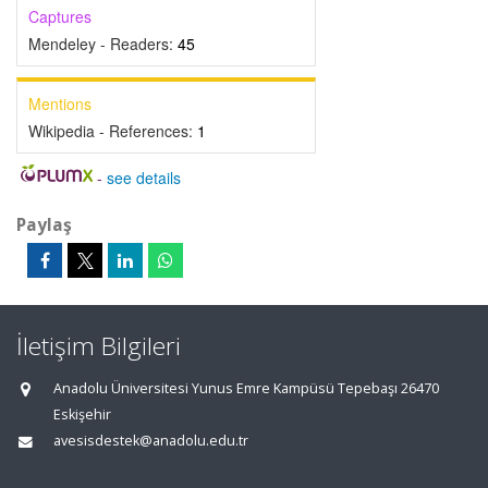
Captures
Mendeley - Readers:
45
Mentions
Wikipedia - References:
1
-
see details
Paylaş
İletişim Bilgileri
Anadolu Üniversitesi Yunus Emre Kampüsü Tepebaşı 26470
Eskişehir
avesisdestek@anadolu.edu.tr