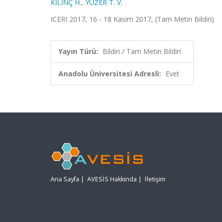
KILINÇ H.
,
YÜZER T. V.
ICERI 2017, 16 - 18 Kasım 2017, (Tam Metin Bildiri)
Yayın Türü:
Bildiri / Tam Metin Bildiri
Anadolu Üniversitesi Adresli:
Evet
Ana Sayfa
|
AVESİS Hakkında
|
İletişim