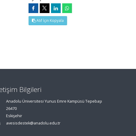
Atıf İçin Kopyala
letişim Bilgileri
Anadolu Üniversitesi Yunus Emre Kampüsü Tepebaşı
26470
Eskişehir
avesisdestek@anadolu.edu.tr