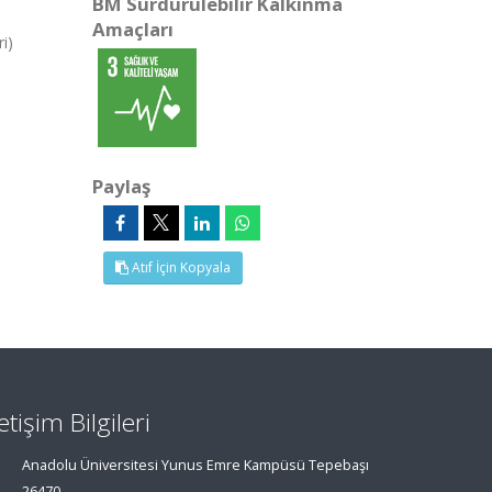
BM Sürdürülebilir Kalkınma
Amaçları
i)
Paylaş
Atıf İçin Kopyala
letişim Bilgileri
Anadolu Üniversitesi Yunus Emre Kampüsü Tepebaşı
26470