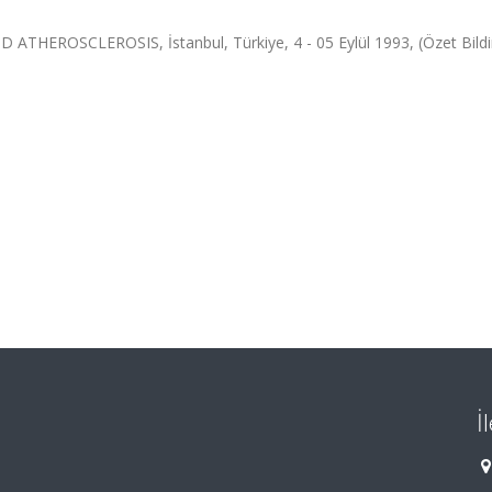
ROSCLEROSIS, İstanbul, Türkiye, 4 - 05 Eylül 1993, (Özet Bildir
İ