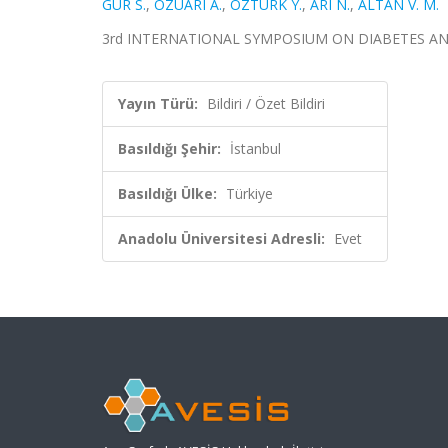
GÜR S.
,
ÖZÜARI A.
,
ÖZTÜRK Y.
,
ARI N.
,
ALTAN V. M.
3rd INTERNATIONAL SYMPOSIUM ON DIABETES AND ATHE
Yayın Türü:
Bildiri / Özet Bildiri
Basıldığı Şehir:
İstanbul
Basıldığı Ülke:
Türkiye
Anadolu Üniversitesi Adresli:
Evet