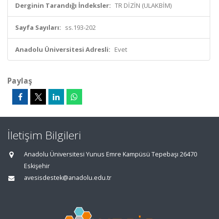
Derginin Tarandığı İndeksler:
TR DİZİN (ULAKBİM)
Sayfa Sayıları:
ss.193-202
Anadolu Üniversitesi Adresli:
Evet
Paylaş
İletişim Bilgileri
Anadolu Üniversitesi Yunus Emre Kampüsü Tepebaşı 26470
Eskişehir
avesisdestek@anadolu.edu.tr