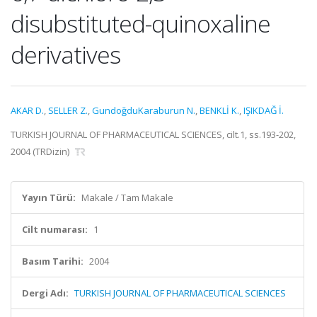
disubstituted-quinoxaline
derivatives
AKAR D.
,
SELLER Z.
,
GundoğduKaraburun N.
,
BENKLİ K.
,
IŞIKDAĞ İ.
TURKISH JOURNAL OF PHARMACEUTICAL SCIENCES, cilt.1, ss.193-202,
2004 (TRDizin)
Yayın Türü:
Makale / Tam Makale
Cilt numarası:
1
Basım Tarihi:
2004
Dergi Adı:
TURKISH JOURNAL OF PHARMACEUTICAL SCIENCES