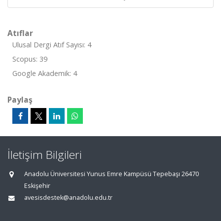
Atıflar
Ulusal Dergi Atıf Sayısı: 4
Scopus: 39
Google Akademik: 4
Paylaş
İletişim Bilgileri
Anadolu Üniversitesi Yunus Emre Kampüsü Tepebaşı 26470
Eskişehir
avesisdestek@anadolu.edu.tr