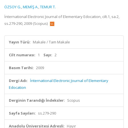
ÖZSOY G.
,
MEMİŞ A.
,
TEMUR T.
İnternational Electronic Journal of Elementary Edocation, cilt.1, sa.2,
ss.279-290, 2009 (Scopus)
Yayın Türü:
Makale / Tam Makale
Cilt numarası:
1
Sayı:
2
Basım Tarihi:
2009
Dergi Adı:
İnternational Electronic Journal of Elementary
Edocation
Derginin Tarandığı İndeksler:
Scopus
Sayfa Sayıları:
ss.279-290
Anadolu Üniversitesi Adresli:
Hayır