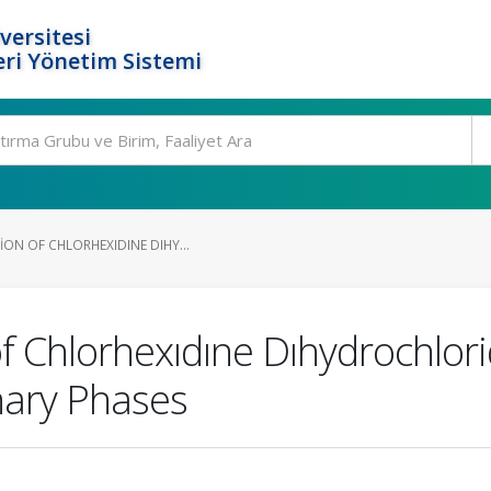
versitesi
ri Yönetim Sistemi
ON OF CHLORHEXIDINE DIHY...
 Chlorhexıdıne Dıhydrochlori
nary Phases