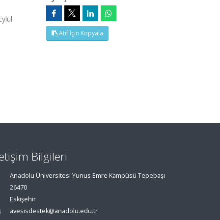
ylül
Atıf İçin Kopyala
letişim Bilgileri
Anadolu Üniversitesi Yunus Emre Kampüsü Tepebaşı
26470
Eskişehir
avesisdestek@anadolu.edu.tr