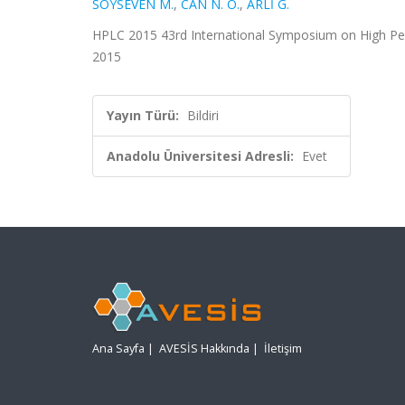
SOYSEVEN M.
,
CAN N. Ö.
,
ARLİ G.
HPLC 2015 43rd International Symposium on High Per
2015
Yayın Türü:
Bildiri
Anadolu Üniversitesi Adresli:
Evet
Ana Sayfa
|
AVESİS Hakkında
|
İletişim