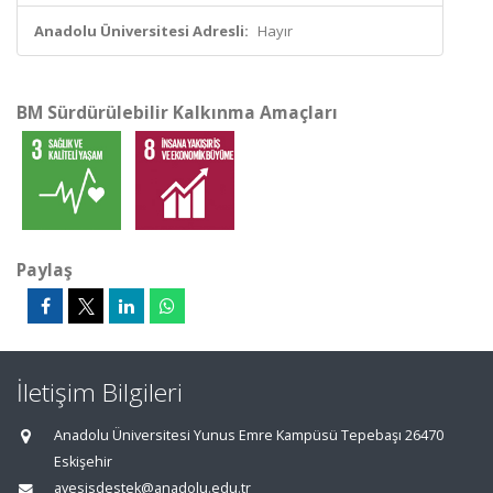
Anadolu Üniversitesi Adresli:
Hayır
BM Sürdürülebilir Kalkınma Amaçları
Paylaş
İletişim Bilgileri
Anadolu Üniversitesi Yunus Emre Kampüsü Tepebaşı 26470
Eskişehir
avesisdestek@anadolu.edu.tr