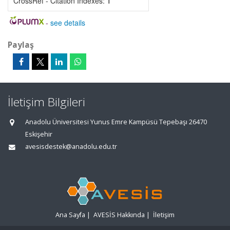
CrossRef - Citation Indexes:
1
-
see details
Paylaş
İletişim Bilgileri
Anadolu Üniversitesi Yunus Emre Kampüsü Tepebaşı 26470
Eskişehir
avesisdestek@anadolu.edu.tr
Ana Sayfa
|
AVESİS Hakkında
|
İletişim