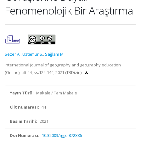
Fenomenolojik Bir Araştırma
Sezer A.
,
Üztemur S.
,
Sağlam M.
International journal of geography and geography education
(Online), cilt.44, ss.124-144, 2021 (TRDizin)
Yayın Türü:
Makale / Tam Makale
Cilt numarası:
44
Basım Tarihi:
2021
Doi Numarası:
10.32003/igge.872886