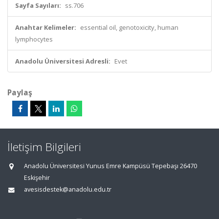
Sayfa Sayıları:
ss.706
Anahtar Kelimeler:
essential oil, genotoxicity, human
lymphocytes
Anadolu Üniversitesi Adresli:
Evet
Paylaş
İletişim Bilgileri
Anadolu Üniversitesi Yunus Emre Kampüsü Tepebaşı 26470
Eskişehir
avesisdestek@anadolu.edu.tr