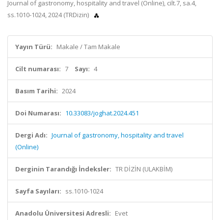
Journal of gastronomy, hospitality and travel (Online), cilt.7, sa.4,
ss.1010-1024, 2024 (TRDizin)
Yayın Türü:
Makale / Tam Makale
Cilt numarası:
7
Sayı:
4
Basım Tarihi:
2024
Doi Numarası:
10.33083/joghat.2024.451
Dergi Adı:
Journal of gastronomy, hospitality and travel
(Online)
Derginin Tarandığı İndeksler:
TR DİZİN (ULAKBİM)
Sayfa Sayıları:
ss.1010-1024
Anadolu Üniversitesi Adresli:
Evet