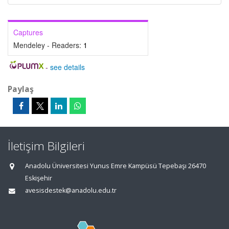
Captures
Mendeley - Readers:
1
-
see details
Paylaş
İletişim Bilgileri
Anadolu Üniversitesi Yunus Emre Kampüsü Tepebaşı 26470
Eskişehir
avesisdestek@anadolu.edu.tr