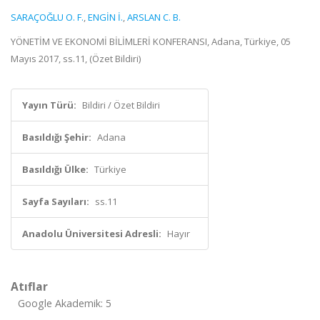
SARAÇOĞLU O. F.
,
ENGİN İ.
,
ARSLAN C. B.
YÖNETİM VE EKONOMİ BİLİMLERİ KONFERANSI, Adana, Türkiye, 05
Mayıs 2017, ss.11, (Özet Bildiri)
Yayın Türü:
Bildiri / Özet Bildiri
Basıldığı Şehir:
Adana
Basıldığı Ülke:
Türkiye
Sayfa Sayıları:
ss.11
Anadolu Üniversitesi Adresli:
Hayır
Atıflar
Google Akademik: 5